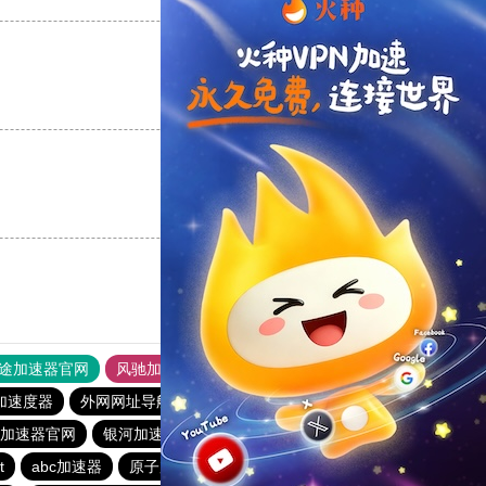
支持
[0]
反对
[0]
支持
[0]
反对
[0]
途加速器官网
风驰加速器
旋风加速器
加速度器
外网网址导航
软件中心
银河加速器
.me加速器官网
银河加速器
1元机场
暴雪加速器
t
abc加速器
原子加速器
银河加速器
番石榴加速器