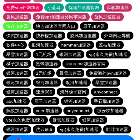
免费vqn外网加速
小蓝鸟
优途加速器官网
风驰加速器
旋风加速器
免费vps加速器外网苹果版
旋风加速度器
快连加速器
快连加速器官网入口
原子加速器
快鸭加速器
快柠檬加速器
旋风加速度器
外网网址导航
软件中心
银河加速器
hammer加速器
荔枝加速器
暴雪加速器
1元机场
银河加速器
vp(永久免费)加速器
橘子加速器
蜜蜂加速器
ikuuu.me加速器官网
银河加速器
1元机场
暴雪加速器
免费海外pvn加速器
银河加速器
银河加速器
银河加速器
暴雪加速器
银河加速器
速鹰666
海外梯子官网
anyconnect
abc加速器
原子加速器
银河加速器
番石榴加速器
蚂蚁加速器
veee加速器
anyconnect
纵云梯加速器
vp(永久免费)加速器
暴雪加速器
银河加速器
银河加速器
优云666
vp(永久免费)加速器
哇哇加速器
海鸥加速器
anyconnect
白鲸加速器
银河加速器