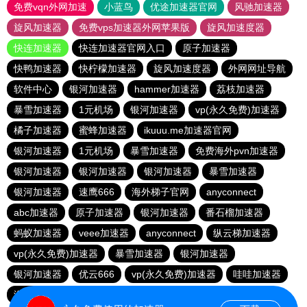
免费vqn外网加速
小蓝鸟
优途加速器官网
风驰加速器
旋风加速器
免费vps加速器外网苹果版
旋风加速度器
快连加速器
快连加速器官网入口
原子加速器
快鸭加速器
快柠檬加速器
旋风加速度器
外网网址导航
软件中心
银河加速器
hammer加速器
荔枝加速器
暴雪加速器
1元机场
银河加速器
vp(永久免费)加速器
橘子加速器
蜜蜂加速器
ikuuu.me加速器官网
银河加速器
1元机场
暴雪加速器
免费海外pvn加速器
银河加速器
银河加速器
银河加速器
暴雪加速器
银河加速器
速鹰666
海外梯子官网
anyconnect
abc加速器
原子加速器
银河加速器
番石榴加速器
蚂蚁加速器
veee加速器
anyconnect
纵云梯加速器
vp(永久免费)加速器
暴雪加速器
银河加速器
银河加速器
优云666
vp(永久免费)加速器
哇哇加速器
海鸥加速器
anyconnect
白鲸加速器
银河加速器