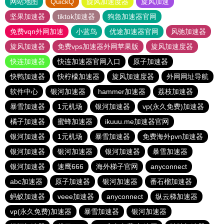
网站地图
QuickQ
旋风加速度器
旋风加速
坚果加速器
tiktok加速器
狗急加速器官网
免费vqn外网加速
小蓝鸟
优途加速器官网
风驰加速器
旋风加速器
免费vps加速器外网苹果版
旋风加速度器
快连加速器
快连加速器官网入口
原子加速器
快鸭加速器
快柠檬加速器
旋风加速度器
外网网址导航
软件中心
银河加速器
hammer加速器
荔枝加速器
暴雪加速器
1元机场
银河加速器
vp(永久免费)加速器
橘子加速器
蜜蜂加速器
ikuuu.me加速器官网
银河加速器
1元机场
暴雪加速器
免费海外pvn加速器
银河加速器
银河加速器
银河加速器
暴雪加速器
银河加速器
速鹰666
海外梯子官网
anyconnect
abc加速器
原子加速器
银河加速器
番石榴加速器
蚂蚁加速器
veee加速器
anyconnect
纵云梯加速器
vp(永久免费)加速器
暴雪加速器
银河加速器