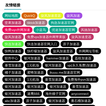
友情链接
网站地图
QuickQ
旋风加速度器
旋风加速
坚果加速器
tiktok加速器
狗急加速器官网
免费vqn外网加速
小蓝鸟
优途加速器官网
风驰加速器
旋风加速器
免费vps加速器外网苹果版
旋风加速度器
快连加速器
快连加速器官网入口
原子加速器
快鸭加速器
快柠檬加速器
旋风加速度器
外网网址导航
软件中心
银河加速器
hammer加速器
荔枝加速器
暴雪加速器
1元机场
银河加速器
vp(永久免费)加速器
橘子加速器
蜜蜂加速器
ikuuu.me加速器官网
银河加速器
1元机场
暴雪加速器
免费海外pvn加速器
银河加速器
银河加速器
银河加速器
暴雪加速器
银河加速器
速鹰666
海外梯子官网
anyconnect
abc加速器
原子加速器
银河加速器
番石榴加速器