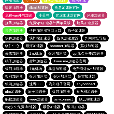
网站地图
QuickQ
旋风加速度器
旋风加速
坚果加速器
tiktok加速器
狗急加速器官网
免费vqn外网加速
小蓝鸟
优途加速器官网
风驰加速器
旋风加速器
免费vps加速器外网苹果版
旋风加速度器
快连加速器
快连加速器官网入口
原子加速器
快鸭加速器
快柠檬加速器
旋风加速度器
外网网址导航
软件中心
银河加速器
hammer加速器
荔枝加速器
暴雪加速器
1元机场
银河加速器
vp(永久免费)加速器
橘子加速器
蜜蜂加速器
ikuuu.me加速器官网
银河加速器
1元机场
暴雪加速器
免费海外pvn加速器
银河加速器
银河加速器
银河加速器
暴雪加速器
银河加速器
速鹰666
海外梯子官网
anyconnect
abc加速器
原子加速器
银河加速器
番石榴加速器
蚂蚁加速器
veee加速器
anyconnect
纵云梯加速器
vp(永久免费)加速器
暴雪加速器
银河加速器