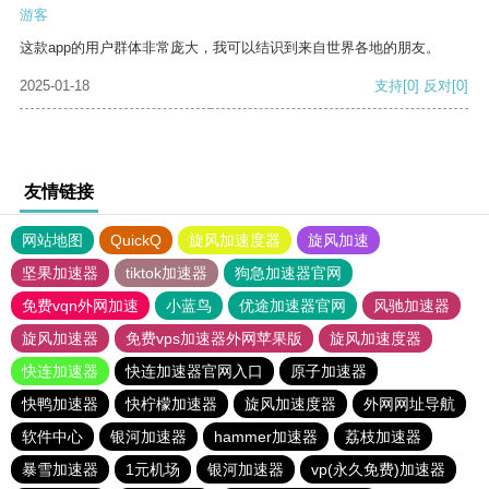
游客
这款app的用户群体非常庞大，我可以结识到来自世界各地的朋友。
2025-01-18
支持
[0]
反对
[0]
友情链接
网站地图
QuickQ
旋风加速度器
旋风加速
坚果加速器
tiktok加速器
狗急加速器官网
免费vqn外网加速
小蓝鸟
优途加速器官网
风驰加速器
旋风加速器
免费vps加速器外网苹果版
旋风加速度器
快连加速器
快连加速器官网入口
原子加速器
快鸭加速器
快柠檬加速器
旋风加速度器
外网网址导航
软件中心
银河加速器
hammer加速器
荔枝加速器
暴雪加速器
1元机场
银河加速器
vp(永久免费)加速器