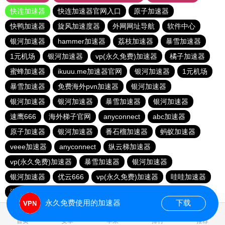
快连加速器
快连加速器官网入口
原子加速器
快鸭加速器
旋风加速度器
外网网址导航
软件中心
银河加速器
hammer加速器
荔枝加速器
暴雪加速器
1元机场
银河加速器
vp(永久免费)加速器
橘子加速器
蜜蜂加速器
ikuuu.me加速器官网
银河加速器
1元机场
暴雪加速器
免费海外pvn加速器
银河加速器
银河加速器
银河加速器
暴雪加速器
银河加速器
速鹰666
海外梯子官网
anyconnect
abc加速器
原子加速器
银河加速器
番石榴加速器
蚂蚁加速器
veee加速器
anyconnect
纵云梯加速器
vp(永久免费)加速器
暴雪加速器
银河加速器
银河加速器
优云666
vp(永久免费)加速器
哇哇加速器
海鸥加速器
anyconnect
白鲸加速器
银河加速器
永久免费使用的加速器
下载
5.495090s
首页
安卓
苹果
排行
推荐