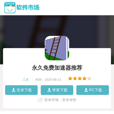
永久免费加速器推荐
工具
|
时间：2025-06-13
|
安卓下载
苹果下载
PC下载
安卓市场，安全绿色