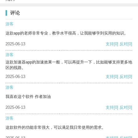
评论
游客
这款app的老师非常专业，教学水平很高，让我能够学到实用的知识。
2025-06-13
支持
[0]
反对
[0]
游客
这款加速器app的加速效果一般，可以再提升一下，比如能够支持更多地
区的线路。
2025-06-13
支持
[0]
反对
[0]
游客
我喜欢这个软件 作者加油
2025-06-13
支持
[0]
反对
[0]
游客
这款软件的功能非常强大，可以满足我日常使用的需求。