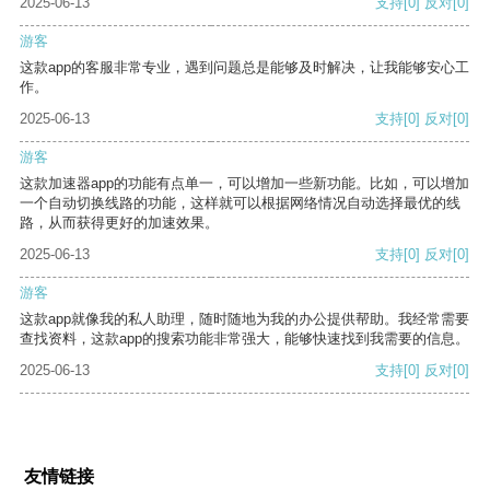
2025-06-13
支持
[0]
反对
[0]
游客
这款app的客服非常专业，遇到问题总是能够及时解决，让我能够安心工
作。
2025-06-13
支持
[0]
反对
[0]
游客
这款加速器app的功能有点单一，可以增加一些新功能。比如，可以增加
一个自动切换线路的功能，这样就可以根据网络情况自动选择最优的线
路，从而获得更好的加速效果。
2025-06-13
支持
[0]
反对
[0]
游客
这款app就像我的私人助理，随时随地为我的办公提供帮助。我经常需要
查找资料，这款app的搜索功能非常强大，能够快速找到我需要的信息。
2025-06-13
支持
[0]
反对
[0]
友情链接