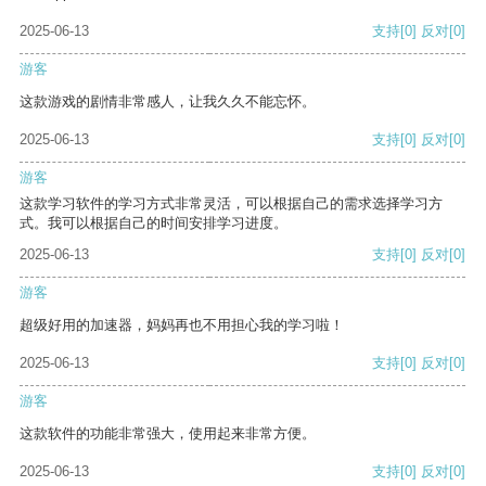
2025-06-13
支持
[0]
反对
[0]
游客
这款游戏的剧情非常感人，让我久久不能忘怀。
2025-06-13
支持
[0]
反对
[0]
游客
这款学习软件的学习方式非常灵活，可以根据自己的需求选择学习方
式。我可以根据自己的时间安排学习进度。
2025-06-13
支持
[0]
反对
[0]
游客
超级好用的加速器，妈妈再也不用担心我的学习啦！
2025-06-13
支持
[0]
反对
[0]
游客
这款软件的功能非常强大，使用起来非常方便。
2025-06-13
支持
[0]
反对
[0]