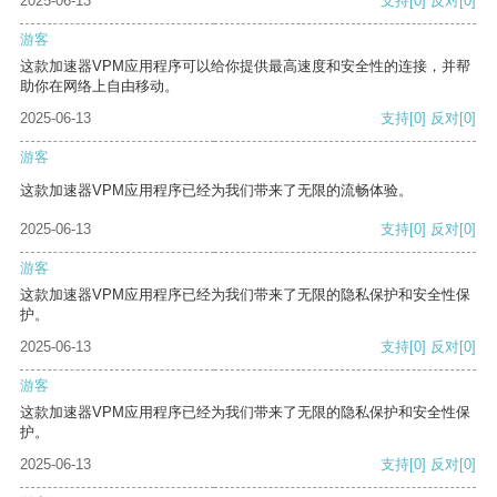
2025-06-13
支持
[0]
反对
[0]
游客
这款加速器VPM应用程序可以给你提供最高速度和安全性的连接，并帮
助你在网络上自由移动。
2025-06-13
支持
[0]
反对
[0]
游客
这款加速器VPM应用程序已经为我们带来了无限的流畅体验。
2025-06-13
支持
[0]
反对
[0]
游客
这款加速器VPM应用程序已经为我们带来了无限的隐私保护和安全性保
护。
2025-06-13
支持
[0]
反对
[0]
游客
这款加速器VPM应用程序已经为我们带来了无限的隐私保护和安全性保
护。
2025-06-13
支持
[0]
反对
[0]