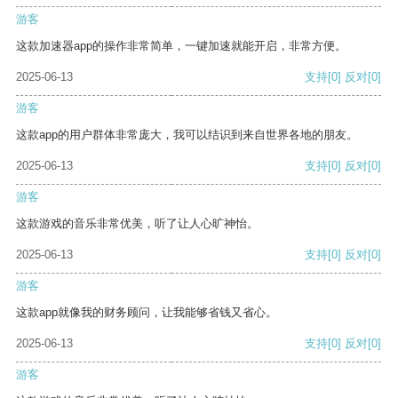
游客
这款加速器app的操作非常简单，一键加速就能开启，非常方便。
2025-06-13
支持
[0]
反对
[0]
游客
这款app的用户群体非常庞大，我可以结识到来自世界各地的朋友。
2025-06-13
支持
[0]
反对
[0]
游客
这款游戏的音乐非常优美，听了让人心旷神怡。
2025-06-13
支持
[0]
反对
[0]
游客
这款app就像我的财务顾问，让我能够省钱又省心。
2025-06-13
支持
[0]
反对
[0]
游客