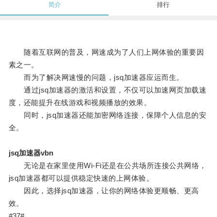
简介
排行
随着互联网的普及，网速成为了人们上网体验的重要因
素之一。
而为了解决网速慢的问题，jsq加速器应运而生。
通过jsq加速器的激活和设置，不仅可以加速网页加载速
度，还能提升在线游戏和视频播放的效果。
同时，jsq加速器还能加密网络连接，保障个人信息的安
全。
jsq加速器vbn
无论是在家里使用Wi-Fi还是在公共场所连接公共网络，
jsq加速器都可以提供稳定快速的上网体验。
因此，选择jsq加速器，让你的网络体验更顺畅、更高
效。
#37#