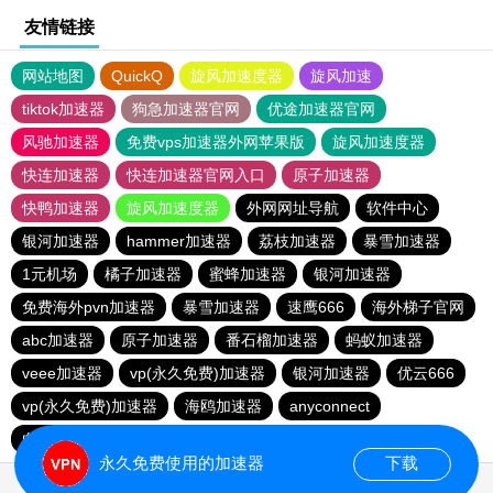
友情链接
网站地图
QuickQ
旋风加速度器
旋风加速
tiktok加速器
狗急加速器官网
优途加速器官网
风驰加速器
免费vps加速器外网苹果版
旋风加速度器
快连加速器
快连加速器官网入口
原子加速器
快鸭加速器
旋风加速度器
外网网址导航
软件中心
银河加速器
hammer加速器
荔枝加速器
暴雪加速器
1元机场
橘子加速器
蜜蜂加速器
银河加速器
免费海外pvn加速器
暴雪加速器
速鹰666
海外梯子官网
abc加速器
原子加速器
番石榴加速器
蚂蚁加速器
veee加速器
vp(永久免费)加速器
银河加速器
优云666
vp(永久免费)加速器
海鸥加速器
anyconnect
白鲸加速器
银河加速器
永久免费使用的加速器
下载