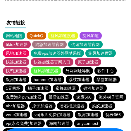
友情链接
网站地图
QuickQ
旋风加速度器
旋风加速
tiktok加速器
狗急加速器官网
优途加速器官网
风驰加速器
免费vps加速器外网苹果版
旋风加速度器
快连加速器
快连加速器官网入口
原子加速器
快鸭加速器
旋风加速度器
外网网址导航
软件中心
银河加速器
hammer加速器
荔枝加速器
暴雪加速器
1元机场
橘子加速器
蜜蜂加速器
银河加速器
免费海外pvn加速器
暴雪加速器
速鹰666
海外梯子官网
abc加速器
原子加速器
番石榴加速器
蚂蚁加速器
veee加速器
vp(永久免费)加速器
银河加速器
优云666
vp(永久免费)加速器
海鸥加速器
anyconnect