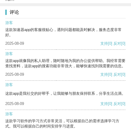
评论
游客
这款加速器app的客服很贴心，遇到问题都能及时解决，服务态度非常
好。
2025-08-09
支持
[0]
反对
[0]
游客
这款app就像我的私人助理，随时随地为我的办公提供帮助。我经常需要
查找资料，这款app的搜索功能非常强大，能够快速找到我需要的信息。
2025-08-09
支持
[0]
反对
[0]
游客
这款app是我社交的好帮手，让我能够与朋友保持联系，分享生活点滴。
2025-08-09
支持
[0]
反对
[0]
游客
这款学习软件的学习方式非常灵活，可以根据自己的需求选择学习方
式。我可以根据自己的时间安排学习进度。