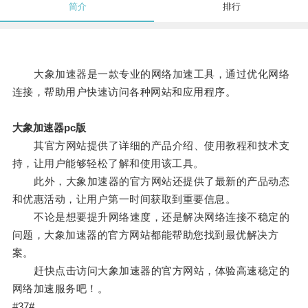
简介
排行
大象加速器是一款专业的网络加速工具，通过优化网络
连接，帮助用户快速访问各种网站和应用程序。
大象加速器pc版
其官方网站提供了详细的产品介绍、使用教程和技术支
持，让用户能够轻松了解和使用该工具。
此外，大象加速器的官方网站还提供了最新的产品动态
和优惠活动，让用户第一时间获取到重要信息。
不论是想要提升网络速度，还是解决网络连接不稳定的
问题，大象加速器的官方网站都能帮助您找到最优解决方
案。
赶快点击访问大象加速器的官方网站，体验高速稳定的
网络加速服务吧！。
#37#