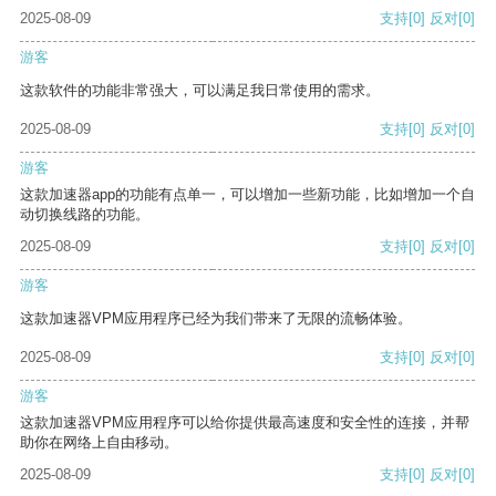
2025-08-09
支持
[0]
反对
[0]
游客
这款软件的功能非常强大，可以满足我日常使用的需求。
2025-08-09
支持
[0]
反对
[0]
游客
这款加速器app的功能有点单一，可以增加一些新功能，比如增加一个自
动切换线路的功能。
2025-08-09
支持
[0]
反对
[0]
游客
这款加速器VPM应用程序已经为我们带来了无限的流畅体验。
2025-08-09
支持
[0]
反对
[0]
游客
这款加速器VPM应用程序可以给你提供最高速度和安全性的连接，并帮
助你在网络上自由移动。
2025-08-09
支持
[0]
反对
[0]