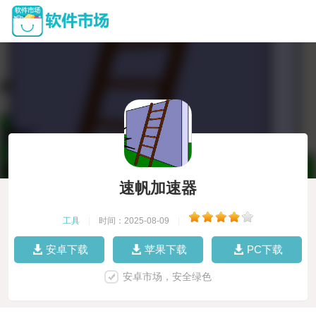
速帆加速器
工具
|
时间：2025-08-09
|
安卓下载
苹果下载
PC下载
安卓市场，安全绿色