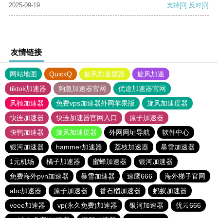
2025-09-19
支持
[0]
反对
[0]
友情链接
网站地图
QuickQ
旋风加速度器
旋风加速
tiktok加速器
狗急加速器官网
优途加速器官网
风驰加速器
免费vps加速器外网苹果版
旋风加速度器
快连加速器
快连加速器官网入口
原子加速器
快鸭加速器
旋风加速度器
外网网址导航
软件中心
银河加速器
hammer加速器
荔枝加速器
暴雪加速器
1元机场
橘子加速器
蜜蜂加速器
银河加速器
免费海外pvn加速器
暴雪加速器
速鹰666
海外梯子官网
abc加速器
原子加速器
番石榴加速器
蚂蚁加速器
veee加速器
vp(永久免费)加速器
银河加速器
优云666