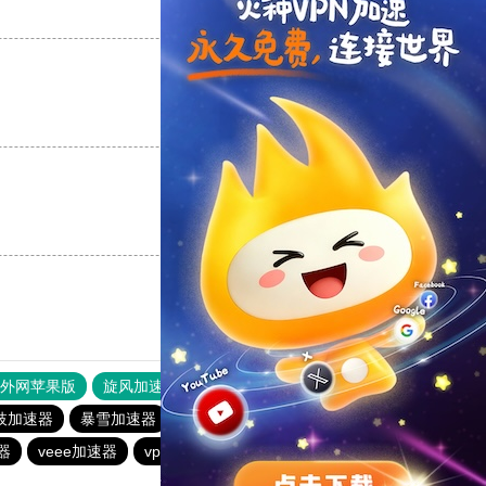
支持
[0]
反对
[0]
支持
[0]
反对
[0]
支持
[0]
反对
[0]
器外网苹果版
旋风加速度器
快连加速器
枝加速器
暴雪加速器
1元机场
橘子加速器
蜜蜂加速器
器
veee加速器
vp(永久免费)加速器
银河加速器