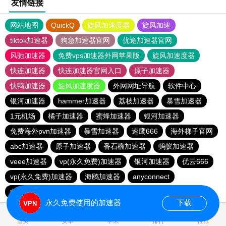
友情链接
网站地图
QuickQ
旋风加速度器
旋风加速
tiktok加速器
狗急加速器官网
优途加速器官网
风驰加速器
免费vps加速器外网苹果版
旋风加速度器
快连加速器
快连加速器官网入口
原子加速器
快鸭加速器
旋风加速度器
外网网址导航
软件中心
银河加速器
hammer加速器
荔枝加速器
暴雪加速器
1元机场
橘子加速器
蜜蜂加速器
银河加速器
免费海外pvn加速器
暴雪加速器
速鹰666
海外梯子官网
abc加速器
原子加速器
番石榴加速器
蚂蚁加速器
veee加速器
vp(永久免费)加速器
银河加速器
优云666
vp(永久免费)加速器
海鸥加速器
anyconnect
白鲸加速器
银河加速器
永久免费使用的加速器
下载
4.777079s
首页
安卓
苹果
排行
推荐