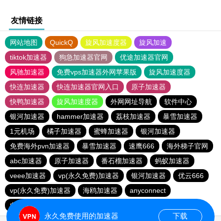
友情链接
网站地图
QuickQ
旋风加速度器
旋风加速
tiktok加速器
狗急加速器官网
优途加速器官网
风驰加速器
免费vps加速器外网苹果版
旋风加速度器
快连加速器
快连加速器官网入口
原子加速器
快鸭加速器
旋风加速度器
外网网址导航
软件中心
银河加速器
hammer加速器
荔枝加速器
暴雪加速器
1元机场
橘子加速器
蜜蜂加速器
银河加速器
免费海外pvn加速器
暴雪加速器
速鹰666
海外梯子官网
abc加速器
原子加速器
番石榴加速器
蚂蚁加速器
veee加速器
vp(永久免费)加速器
银河加速器
优云666
vp(永久免费)加速器
海鸥加速器
anyconnect
白鲸加速器
银河加速器
永久免费使用的加速器
下载