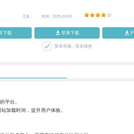
工具
|
时间：2025-10-03
|
卓下载
苹果下载
安卓市场，安全绿色
的平台。
站加载时间，提升用户体验。