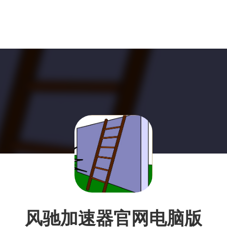
风驰加速器官网电脑版