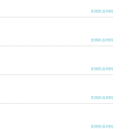
支持
[0]
反对
[0]
支持
[0]
反对
[0]
支持
[0]
反对
[0]
支持
[0]
反对
[0]
支持
[0]
反对
[0]