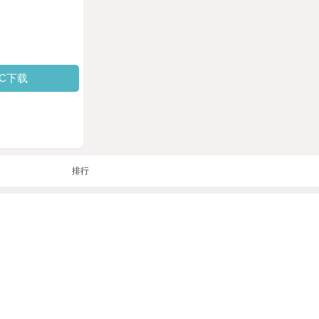
PC下载
排行