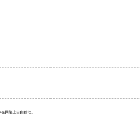
你在网络上自由移动。