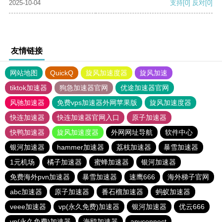
2025-10-04
支持
[0]
反对
[0]
友情链接
网站地图
QuickQ
旋风加速度器
旋风加速
tiktok加速器
狗急加速器官网
优途加速器官网
风驰加速器
免费vps加速器外网苹果版
旋风加速度器
快连加速器
快连加速器官网入口
原子加速器
快鸭加速器
旋风加速度器
外网网址导航
软件中心
银河加速器
hammer加速器
荔枝加速器
暴雪加速器
1元机场
橘子加速器
蜜蜂加速器
银河加速器
免费海外pvn加速器
暴雪加速器
速鹰666
海外梯子官网
abc加速器
原子加速器
番石榴加速器
蚂蚁加速器
veee加速器
vp(永久免费)加速器
银河加速器
优云666
vp(永久免费)加速器
海鸥加速器
anyconnect