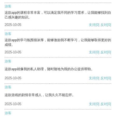
游客
这款app的课程非常丰富，可以满足我不同的学习需求，让我能够找到自
己感兴趣的知识。
2025-10-05
支持
[0]
反对
[0]
游客
这款app的学习氛围很浓厚，能够激励我不断学习，让我能够取得更好的
成绩。
2025-10-05
支持
[0]
反对
[0]
游客
这款app就像我的私人助理，随时随地为我的办公提供帮助。
2025-10-05
支持
[0]
反对
[0]
游客
这款游戏的剧情非常感人，让我久久不能忘怀。
2025-10-05
支持
[0]
反对
[0]
游客