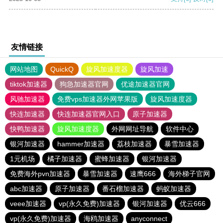
友情链接
网站地图
QuickQ
旋风加速度器
旋风加速
tiktok加速器
狗急加速器官网
优途加速器官网
风驰加速器
免费vps加速器外网苹果版
旋风加速度器
快连加速器
快连加速器官网入口
原子加速器
快鸭加速器
旋风加速度器
外网网址导航
软件中心
银河加速器
hammer加速器
荔枝加速器
暴雪加速器
1元机场
橘子加速器
蜜蜂加速器
银河加速器
免费海外pvn加速器
暴雪加速器
速鹰666
海外梯子官网
abc加速器
原子加速器
番石榴加速器
蚂蚁加速器
veee加速器
vp(永久免费)加速器
银河加速器
优云666
vp(永久免费)加速器
海鸥加速器
anyconnect