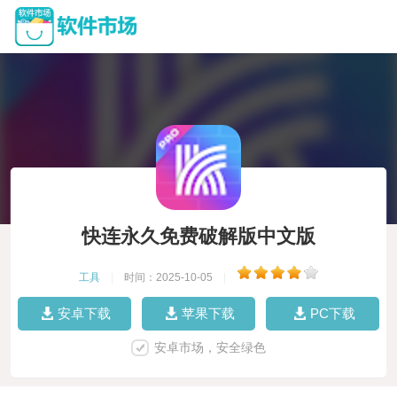
快连永久免费破解版中文版
工具
|
时间：2025-10-05
|
安卓下载
苹果下载
PC下载
安卓市场，安全绿色