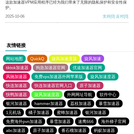
这款加速器VPM应用程序已经为我们带来了无限的隐私保护和安全性保
护。
2025-10-06
支持
[0]
反对
[0]
友情链接
网站地图
QuickQ
旋风加速度器
旋风加速
tiktok加速器
狗急加速器官网
优途加速器官网
风驰加速器
免费vps加速器外网苹果版
旋风加速度器
快连加速器
快连加速器官网入口
原子加速器
快鸭加速器
旋风加速度器
外网网址导航
软件中心
银河加速器
hammer加速器
荔枝加速器
暴雪加速器
1元机场
橘子加速器
蜜蜂加速器
银河加速器
免费海外pvn加速器
暴雪加速器
速鹰666
海外梯子官网
abc加速器
原子加速器
番石榴加速器
蚂蚁加速器