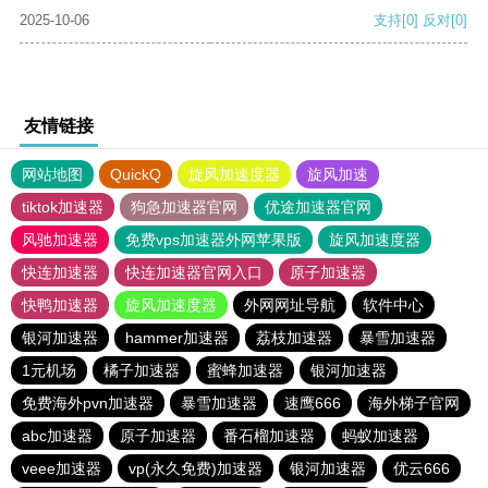
2025-10-06
支持
[0]
反对
[0]
友情链接
网站地图
QuickQ
旋风加速度器
旋风加速
tiktok加速器
狗急加速器官网
优途加速器官网
风驰加速器
免费vps加速器外网苹果版
旋风加速度器
快连加速器
快连加速器官网入口
原子加速器
快鸭加速器
旋风加速度器
外网网址导航
软件中心
银河加速器
hammer加速器
荔枝加速器
暴雪加速器
1元机场
橘子加速器
蜜蜂加速器
银河加速器
免费海外pvn加速器
暴雪加速器
速鹰666
海外梯子官网
abc加速器
原子加速器
番石榴加速器
蚂蚁加速器
veee加速器
vp(永久免费)加速器
银河加速器
优云666