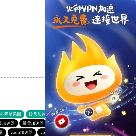
支持
[0]
反对
[0]
支持
[0]
反对
[0]
支持
[0]
反对
[0]
器外网苹果版
旋风加速度器
快连加速器
枝加速器
暴雪加速器
1元机场
橘子加速器
蜜蜂加速器
器
veee加速器
vp(永久免费)加速器
银河加速器