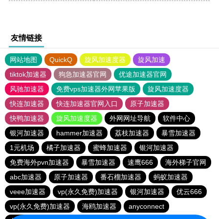
友情链接
网站地图
QuickQ
旋风加速度器
旋风加速
tiktok加速器
狗急加速器官网
优途加速器官网
风驰加速器
免费vps加速器外网苹果版
旋风加速度器
快连加速器
快连加速器官网入口
原子加速器
快鸭加速器
旋风加速度器
外网网址导航
软件中心
银河加速器
hammer加速器
荔枝加速器
暴雪加速器
1元机场
橘子加速器
蜜蜂加速器
银河加速器
免费海外pvn加速器
暴雪加速器
速鹰666
海外梯子官网
abc加速器
原子加速器
番石榴加速器
蚂蚁加速器
veee加速器
vp(永久免费)加速器
银河加速器
优云666
vp(永久免费)加速器
海鸥加速器
anyconnect