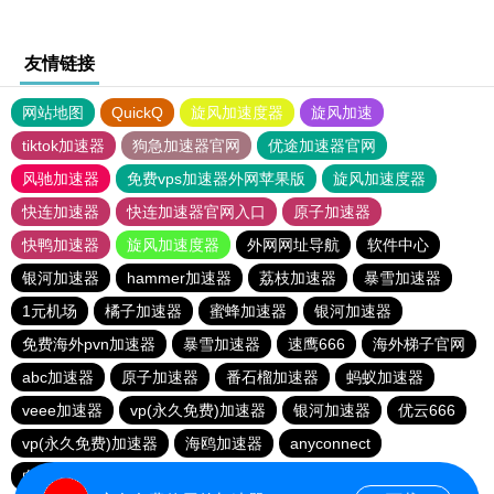
友情链接
网站地图
QuickQ
旋风加速度器
旋风加速
tiktok加速器
狗急加速器官网
优途加速器官网
风驰加速器
免费vps加速器外网苹果版
旋风加速度器
快连加速器
快连加速器官网入口
原子加速器
快鸭加速器
旋风加速度器
外网网址导航
软件中心
银河加速器
hammer加速器
荔枝加速器
暴雪加速器
1元机场
橘子加速器
蜜蜂加速器
银河加速器
免费海外pvn加速器
暴雪加速器
速鹰666
海外梯子官网
abc加速器
原子加速器
番石榴加速器
蚂蚁加速器
veee加速器
vp(永久免费)加速器
银河加速器
优云666
vp(永久免费)加速器
海鸥加速器
anyconnect
白鲸加速器
银河加速器