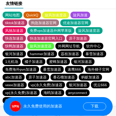
友情链接
网站地图
QuickQ
旋风加速度器
旋风加速
tiktok加速器
狗急加速器官网
优途加速器官网
风驰加速器
免费vps加速器外网苹果版
旋风加速度器
快连加速器
快连加速器官网入口
原子加速器
快鸭加速器
旋风加速度器
外网网址导航
软件中心
银河加速器
hammer加速器
荔枝加速器
暴雪加速器
1元机场
橘子加速器
蜜蜂加速器
银河加速器
免费海外pvn加速器
暴雪加速器
速鹰666
海外梯子官网
abc加速器
原子加速器
番石榴加速器
蚂蚁加速器
veee加速器
vp(永久免费)加速器
银河加速器
优云666
vp(永久免费)加速器
海鸥加速器
anyconnect
白鲸加速器
银河加速器
永久免费使用的加速器
下载
0.823223s
首页
安卓
苹果
排行
推荐