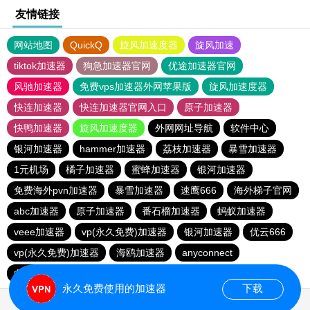
友情链接
网站地图
QuickQ
旋风加速度器
旋风加速
tiktok加速器
狗急加速器官网
优途加速器官网
风驰加速器
免费vps加速器外网苹果版
旋风加速度器
快连加速器
快连加速器官网入口
原子加速器
快鸭加速器
旋风加速度器
外网网址导航
软件中心
银河加速器
hammer加速器
荔枝加速器
暴雪加速器
1元机场
橘子加速器
蜜蜂加速器
银河加速器
免费海外pvn加速器
暴雪加速器
速鹰666
海外梯子官网
abc加速器
原子加速器
番石榴加速器
蚂蚁加速器
veee加速器
vp(永久免费)加速器
银河加速器
优云666
vp(永久免费)加速器
海鸥加速器
anyconnect
白鲸加速器
银河加速器
永久免费使用的加速器
下载