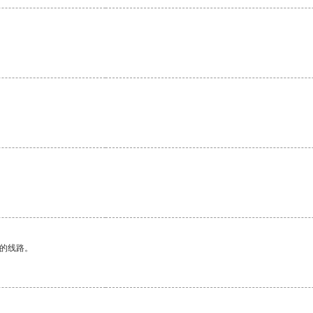
。
区的线路。