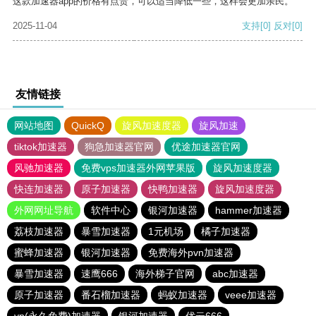
这款加速器app的价格有点贵，可以适当降低一些，这样会更加亲民。
2025-11-04
支持
[0]
反对
[0]
友情链接
网站地图
QuickQ
旋风加速度器
旋风加速
tiktok加速器
狗急加速器官网
优途加速器官网
风驰加速器
免费vps加速器外网苹果版
旋风加速度器
快连加速器
原子加速器
快鸭加速器
旋风加速度器
外网网址导航
软件中心
银河加速器
hammer加速器
荔枝加速器
暴雪加速器
1元机场
橘子加速器
蜜蜂加速器
银河加速器
免费海外pvn加速器
暴雪加速器
速鹰666
海外梯子官网
abc加速器
原子加速器
番石榴加速器
蚂蚁加速器
veee加速器