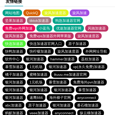
友情链接
网站地图
QuickQ
旋风加速度器
旋风加速
坚果加速器
tiktok加速器
狗急加速器官网
免费vqn外网加速
小蓝鸟
优途加速器官网
风驰加速器
旋风加速器
免费vps加速器外网苹果版
旋风加速度器
快连加速器
快连加速器官网入口
原子加速器
快鸭加速器
快柠檬加速器
旋风加速度器
外网网址导航
软件中心
银河加速器
hammer加速器
荔枝加速器
暴雪加速器
1元机场
银河加速器
vp(永久免费)加速器
橘子加速器
蜜蜂加速器
ikuuu.me加速器官网
银河加速器
1元机场
暴雪加速器
免费海外pvn加速器
银河加速器
银河加速器
银河加速器
暴雪加速器
银河加速器
速鹰666
海外梯子官网
anyconnect
abc加速器
原子加速器
银河加速器
番石榴加速器
蚂蚁加速器
veee加速器
anyconnect
纵云梯加速器