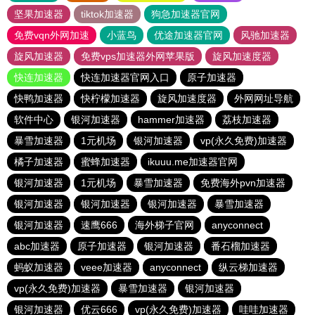
坚果加速器
tiktok加速器
狗急加速器官网
免费vqn外网加速
小蓝鸟
优途加速器官网
风驰加速器
旋风加速器
免费vps加速器外网苹果版
旋风加速度器
快连加速器
快连加速器官网入口
原子加速器
快鸭加速器
快柠檬加速器
旋风加速度器
外网网址导航
软件中心
银河加速器
hammer加速器
荔枝加速器
暴雪加速器
1元机场
银河加速器
vp(永久免费)加速器
橘子加速器
蜜蜂加速器
ikuuu.me加速器官网
银河加速器
1元机场
暴雪加速器
免费海外pvn加速器
银河加速器
银河加速器
银河加速器
暴雪加速器
银河加速器
速鹰666
海外梯子官网
anyconnect
abc加速器
原子加速器
银河加速器
番石榴加速器
蚂蚁加速器
veee加速器
anyconnect
纵云梯加速器
vp(永久免费)加速器
暴雪加速器
银河加速器
银河加速器
优云666
vp(永久免费)加速器
哇哇加速器