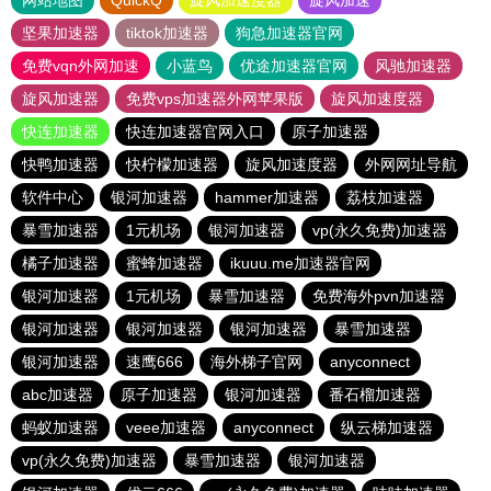
网站地图
QuickQ
旋风加速度器
旋风加速
坚果加速器
tiktok加速器
狗急加速器官网
免费vqn外网加速
小蓝鸟
优途加速器官网
风驰加速器
旋风加速器
免费vps加速器外网苹果版
旋风加速度器
快连加速器
快连加速器官网入口
原子加速器
快鸭加速器
快柠檬加速器
旋风加速度器
外网网址导航
软件中心
银河加速器
hammer加速器
荔枝加速器
暴雪加速器
1元机场
银河加速器
vp(永久免费)加速器
橘子加速器
蜜蜂加速器
ikuuu.me加速器官网
银河加速器
1元机场
暴雪加速器
免费海外pvn加速器
银河加速器
银河加速器
银河加速器
暴雪加速器
银河加速器
速鹰666
海外梯子官网
anyconnect
abc加速器
原子加速器
银河加速器
番石榴加速器
蚂蚁加速器
veee加速器
anyconnect
纵云梯加速器
vp(永久免费)加速器
暴雪加速器
银河加速器