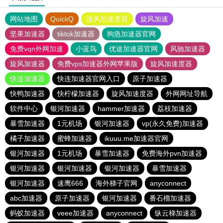
网站地图
QuickQ
旋风加速度器
旋风加速
坚果加速器
tiktok加速器
狗急加速器官网
免费vqn外网加速
小蓝鸟
优途加速器官网
风驰加速器
旋风加速器
免费vps加速器外网苹果版
旋风加速度器
快连加速器
快连加速器官网入口
原子加速器
快鸭加速器
快柠檬加速器
旋风加速度器
外网网址导航
软件中心
银河加速器
hammer加速器
荔枝加速器
暴雪加速器
1元机场
银河加速器
vp(永久免费)加速器
橘子加速器
蜜蜂加速器
ikuuu.me加速器官网
银河加速器
1元机场
暴雪加速器
免费海外pvn加速器
银河加速器
银河加速器
银河加速器
暴雪加速器
银河加速器
速鹰666
海外梯子官网
anyconnect
abc加速器
原子加速器
银河加速器
番石榴加速器
蚂蚁加速器
veee加速器
anyconnect
纵云梯加速器